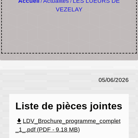
Accueil
Actualités
LES LUEURS DE
/
/
VEZELAY
05/06/2026
Liste de pièces jointes
file_download
LDV_Brochure_programme_complet
_1_.pdf (PDF - 9.18 MB)