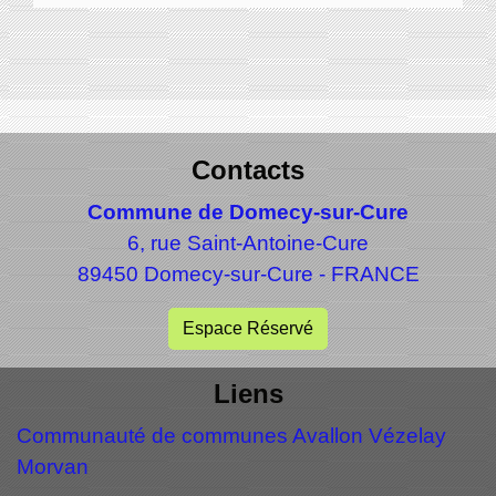
Contacts
Commune de Domecy-sur-Cure
6, rue Saint-Antoine-Cure
89450 Domecy-sur-Cure - FRANCE
Espace Réservé
Liens
Communauté de communes Avallon Vézelay
Morvan