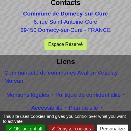
Contacts
Commune de Domecy-sur-Cure
6, rue Saint-Antoine-Cure
89450 Domecy-sur-Cure - FRANCE
Espace Réservé
Liens
Communauté de communes Avallon Vézelay
Morvan
Mentions légales
-
Politique de confidentialité
-
Accessibilité
-
Plan du site
-
This site uses cookies and gives you control over what you want
Gestion des cookies
to activate
OK, accept all
Deny all cookies
Personalize