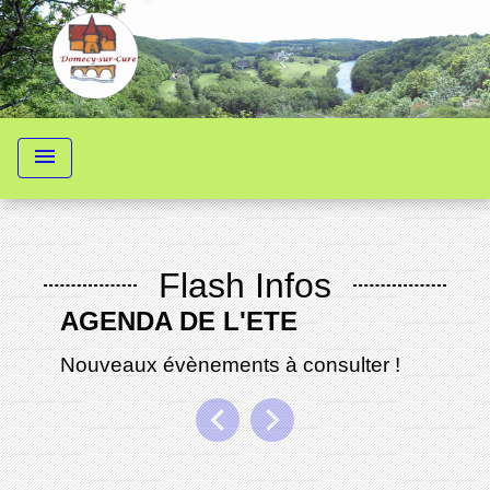
menu
chevron_left
chevron_right
Previous
Next
Flash Infos
AGENDA DE L'ETE
Nouveaux évènements à consulter !
chevron_left
chevron_right
Previous
Next