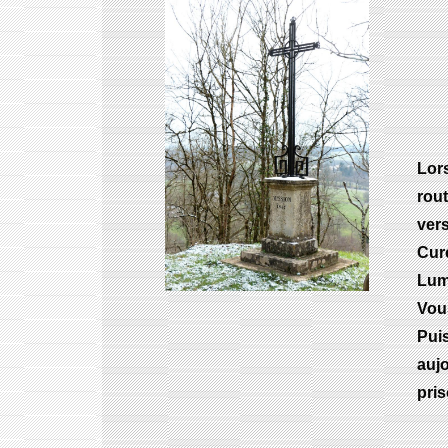
Lor
rou
ver
Cur
Lum
Vous
Pui
auj
pris