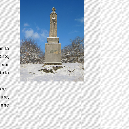
r la
 13,
 sur
e la
ure.
ure,
enne