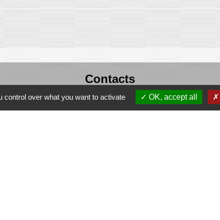
Contacts
Commune de Domecy-sur-Cure
 control over what you want to activate
OK, accept all
6, rue Saint-Antoine-Cure
89450 Domecy-sur-Cure - FRANCE
Espace Réservé
Liens
mmunes Avallon Vézelay Morvan