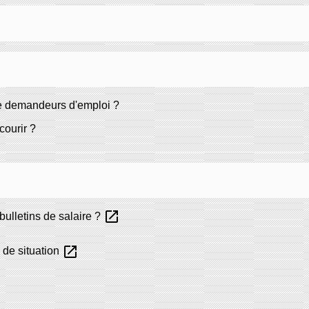
de demandeurs d'emploi ?
courir ?
open_in_new
bulletins de salaire ?
open_in_new
de situation