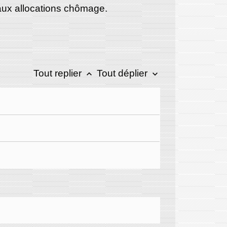
 aux allocations chômage.
Tout replier
Tout déplier
keyboard_arrow_up
keyboard_arrow_down