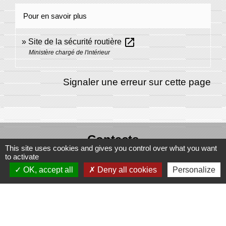
Pour en savoir plus
open_in_new
Site de la sécurité routière
Ministère chargé de l'intérieur
Signaler une erreur sur cette page
Contacts
This site uses cookies and gives you control over what you want
to activate
Commune de Domecy-sur-Cure
OK, accept all
Deny all cookies
Personalize
6, rue Saint-Antoine-Cure
89450 Domecy-sur-Cure - FRANCE
Espace Réservé