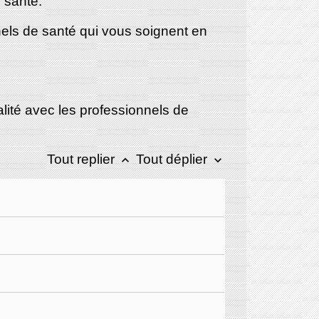
 santé.
nels de santé qui vous soignent en
ité avec les professionnels de
Tout replier
Tout déplier
keyboard_arrow_up
keyboard_arrow_down