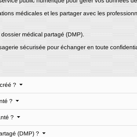
ervice public numérique pour gérer vos données de
ations médicales et les partager avec les profession
e dossier médical partagé (DMP).
gerie sécurisée pour échanger en toute confidential
 créé ?
nté ?
anté ?
partagé (DMP) ?