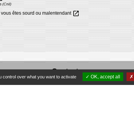
s (Cnil)
open_in_new
vous êtes sourd ou malentendant
Contacts
 control over what you want to activate
OK, accept all
Commune de Domecy-sur-Cure
6, rue Saint-Antoine-Cure
89450 Domecy-sur-Cure - FRANCE
Espace Réservé
Liens