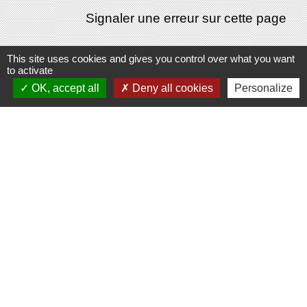
Signaler une erreur sur cette page
This site uses cookies and gives you control over what you want
to activate
OK, accept all
Deny all cookies
Personalize
Contacts
Commune de Domecy-sur-Cure
6, rue Saint-Antoine-Cure
89450 Domecy-sur-Cure - FRANCE
Espace Réservé
Liens
Communauté de communes Avallon Vézelay
Morvan