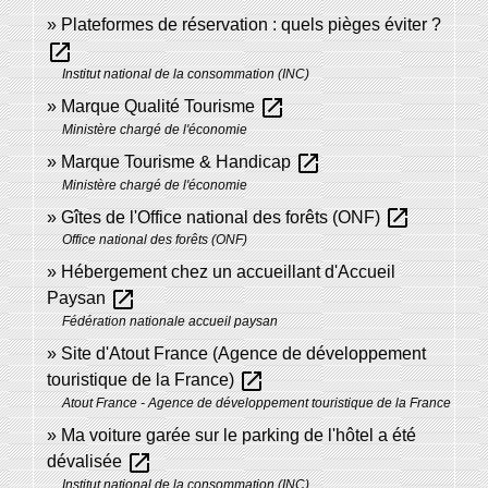
Plateformes de réservation : quels pièges éviter ?
open_in_new
Institut national de la consommation (INC)
open_in_new
Marque Qualité Tourisme
Ministère chargé de l'économie
open_in_new
Marque Tourisme & Handicap
Ministère chargé de l'économie
open_in_new
Gîtes de l'Office national des forêts (ONF)
Office national des forêts (ONF)
Hébergement chez un accueillant d'Accueil
open_in_new
Paysan
Fédération nationale accueil paysan
Site d'Atout France (Agence de développement
open_in_new
touristique de la France)
Atout France - Agence de développement touristique de la France
Ma voiture garée sur le parking de l'hôtel a été
open_in_new
dévalisée
Institut national de la consommation (INC)