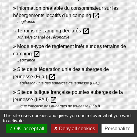
Information préalable du consommateur sur les
open_in_new
hébergements locatifs d'un camping
Legifrance
open_in_new
Terrains de camping déclarés
Ministère chargé de l'économie
Modèle-type de règlement intérieur des terrains de
open_in_new
camping
Legifrance
Site de la fédération unie des auberges de
open_in_new
jeunesse (Fuaj)
Fédération unie des auberges de jeunesse (Fuaj)
Site de la ligue française pour les auberges de la
open_in_new
jeunesse (LFAJ)
Ligue française des auberges de jeunesse (LFAJ)
This site uses cookies and gives you control over what you want
to activate
Signaler une erreur sur cette page
OK, accept all
Deny all cookies
Personalize