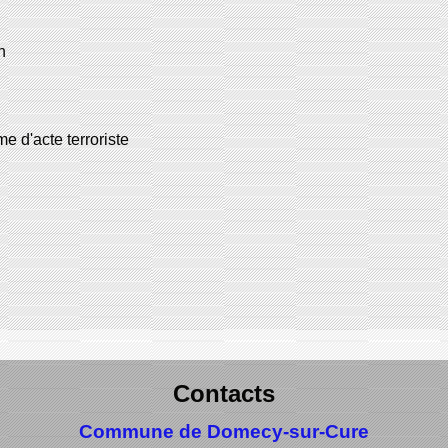
n
e d'acte terroriste
Contacts
Commune de Domecy-sur-Cure