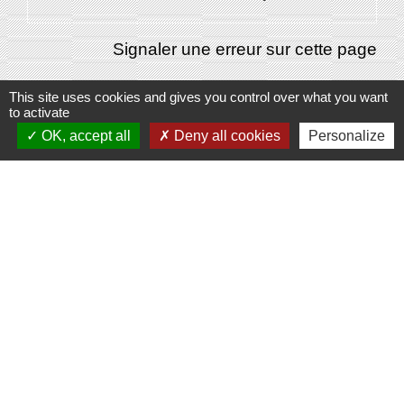
Signaler une erreur sur cette page
This site uses cookies and gives you control over what you want
to activate
OK, accept all
Deny all cookies
Personalize
Contacts
Commune de Domecy-sur-Cure
6, rue Saint-Antoine-Cure
89450 Domecy-sur-Cure - FRANCE
Espace Réservé
Liens
Communauté de communes Avallon Vézelay
Morvan