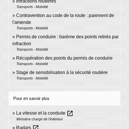
Infractions routières
Transports - Mobilité
Contravention au code de la route : paiement de
l'amende
Transports - Mobilité
Permis de conduire : barème des points retirés par
infraction
Transports - Mobilité
Récupération des points du permis de conduire
Transports - Mobilité
Stage de sensibilisation à la sécurité routière
Transports - Mobilité
Pour en savoir plus
open_in_new
La vitesse et la conduite
Ministère chargé de l'intérieur
open_in_new
Radars