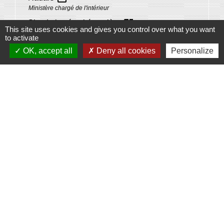
Ministère chargé de l'intérieur
open_in_new
Site de la sécurité routière
This site uses cookies and gives you control over what you want
Ministère chargé de l'intérieur
to activate
OK, accept all
Deny all cookies
Personalize
Signaler une erreur sur cette page
Contacts
Commune de Domecy-sur-Cure
6, rue Saint-Antoine-Cure
89450 Domecy-sur-Cure - FRANCE
Espace Réservé
Liens